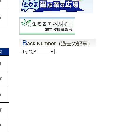
了
了
B
ack Number（過去の記事）
Back
切
Number（過
去
了
の
記
事）
了
了
了
了