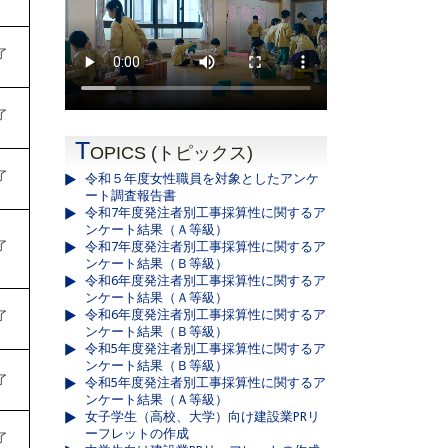
了
了
T
OPICS (トピックス)
了
令和５年度女性職員を対象としたアンケ
ート調査報告書
令和7年度発注者別工事採算性に関するア
ンケート結果（Ａ等級）
了
令和7年度発注者別工事採算性に関するア
ンケート結果（Ｂ等級）
令和6年度発注者別工事採算性に関するア
ンケート結果（Ａ等級）
令和6年度発注者別工事採算性に関するア
了
ンケート結果（Ｂ等級）
令和5年度発注者別工事採算性に関するア
ンケート結果（Ｂ等級）
了
令和5年度発注者別工事採算性に関するア
ンケート結果（Ａ等級）
女子学生（高校、大学）向け建設業PRリ
ーフレットの作成
了