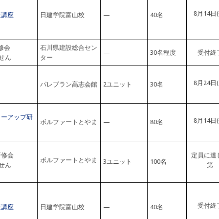
8月14日(
援講座
日建学院富山校
—
40名
修会
石川県建設総合セン
—
30名程度
受付終
せん
ター
8月24日(
）
パレブラン高志会館
2ユニット
30名
ローアップ研
8月14日(
ボルファートとやま
—
80名
研修会
定員に達
ボルファートとやま
3ユニット
100名
せん
第
受付終
援講座
日建学院富山校
—
40名