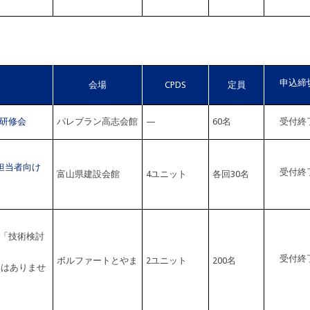
申込締
会場
CPDS
定員
研修会
パレブラン高志会館
—
60名
受付終
務担当者向け
受付終
富山県建設会館
4ユニット
各回30名
「技術検討
受付終
ボルファートとやま
2ユニット
200名
集はありませ