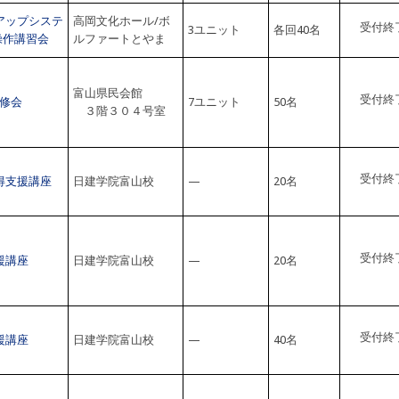
アップシステ
高岡文化ホール/ボ
受付終
3ユニット
各回40名
け操作講習会
ルファートとやま
富山県民会館
受付終
修会
7ユニット
50名
３階３０４号室
受付終
得支援講座
日建学院富山校
—
20名
受付終
援講座
日建学院富山校
—
20名
受付終
援講座
日建学院富山校
—
40名