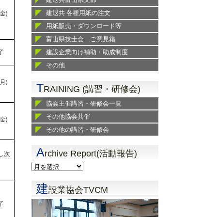
建退共 各種用紙の注文
金)
用紙販売・ダウンロード等
富山県技士会 ご意見箱
了
建設企業向け補助・助成制度
その他
月)
T
RAINING (講習・研修会)
協会主催講習・研修会一覧
その他協会共催
金)
その他の講習・研修会
A
rchive Report(活動報告)
し次
建
設業協会TVCM
了