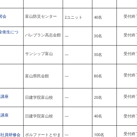
習会
富山防災センター
受付終
2ユニット
40名
全衛生につ
パレブラン高志会館
受付終
—
30名
サンシップ富山
受付終
—
30名
受付終
富山県民会館
—
80名
援講座
受付終
日建学院富山校
—
20名
援講座
日建学院富山校
—
40名
受付終
受付終
同社員研修会
ボルファートとやま
—
100名