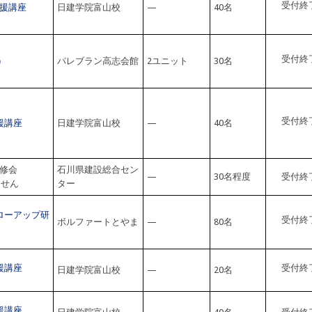
受付終
援講座
日建学院富山校
—
40名
受付終
）
パレブラン高志会館
2ユニット
30名
受付終
援講座
日建学院富山校
—
40名
修会
石川県建設総合セン
—
30名程度
受付終
ません
ター
ローアップ研
受付終
ボルファートとやま
—
80名
援講座
受付終
日建学院富山校
—
20名
援講座