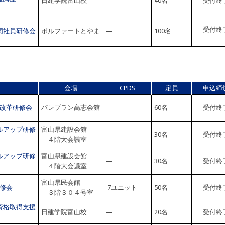
日建学院富山校
—
40名
受付終
受付終
同社員研修会
ボルファートとやま
—
100名
会場
CPDS
定員
申込締
改革研修会
パレブラン高志会館
—
60名
受付終
ルアップ研修
富山県建設会館
—
30名
受付終
４階大会議室
ルアップ研修
富山県建設会館
—
30名
受付終
４階大会議室
富山県民会館
修会
7ユニット
50名
受付終
３階３０４号室
資格取得支援
日建学院富山校
—
20名
受付終