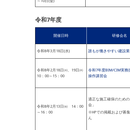
～10日(金)
令和7年度
開催日時
研修会名
令和8年3月18日(水)
誰もが働きやすい建設業
令和8年2月18日㈬、19日㈭
令和7年度BIM/CIM実
10：00～15：00
操作講習会
適正な施工確保のための
会」
令和8年2月13日㈮ 14：00
～16：00
※HPでの掲載および募
ん