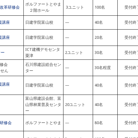
ボルファートとやま
改革研修会
3ユニット
100名
受付終
２階ホール
援講座
日建学院富山校
—
40名
受付終
援講座
日建学院富山校
—
20名
受付終
ICT建機デモセンタ
ナー
2ユニット
30名
受付終
粟津
修会
石川県建設総合セン
—
30名程度
受付終
ません
ター
援講座
日建学院富山校
—
40名
受付終
富山県建設会館、富
山県林業普及センタ
20ユニット
40名
受付終
ー
研修会
ボルファートとやま
—
80名
受付終