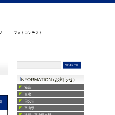
ジ
フォトコンテスト
I
NFORMATION (お知らせ)
協会
全建
国交省
切
富山県
建退共富山県支部