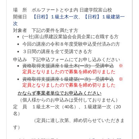
場 所 ボルファートとやま内 日建学院富山校
開催日
【日程】１級土木一次
、
【日程】１級建築一
次
対象者 下記の要件を満たす方
(一社)富山県建設業協会会員企業に在職する方
今回の講座の令和８年度受験申込受付済みの方
３日間の講座を全て受講できる方
申込み 下記申込フォームにてお申し込みください
資格取得支援講座１級土木(一次) 受講申込
※
定員となりましたので募集を締め切りました
資格取得支援講座１級建築(一次) 受講申込
※
定員となりましたので募集を締め切りました
かならず事業者単位でお申込みください
（個人様からのお申込みは受付しておりません）
定 員 １級土木一次（40名）、１級建築一次（20
名）
（定員に達し次第、締め切らせていただきま
す）