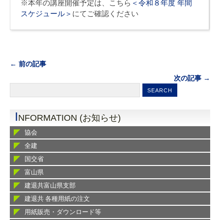
※本年の講座開催予定は、こちら
＜令和８年度 年間
スケジュール＞
にてご確認ください
← 前の記事
次の記事 →
I
NFORMATION (お知らせ)
協会
全建
国交省
富山県
建退共富山県支部
建退共 各種用紙の注文
用紙販売・ダウンロード等