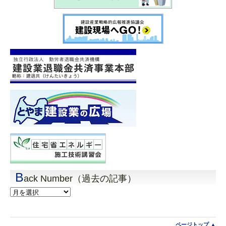
B
ack Number（過去の記事）
Back
Number（過
去
の
記
ページトップ ▲