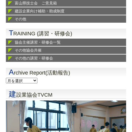
富山県技士会 ご意見箱
建設企業向け補助・助成制度
その他
T
RAINING (講習・研修会)
協会主催講習・研修会一覧
その他協会共催
その他の講習・研修会
A
rchive Report(活動報告)
建
設業協会TVCM