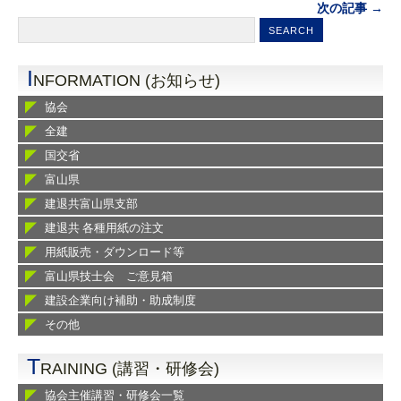
次の記事 →
I
NFORMATION (お知らせ)
協会
全建
国交省
富山県
建退共富山県支部
建退共 各種用紙の注文
用紙販売・ダウンロード等
富山県技士会 ご意見箱
建設企業向け補助・助成制度
その他
T
RAINING (講習・研修会)
協会主催講習・研修会一覧