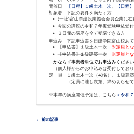
開催日
【日程】１級土木一次
、
【日程】
対象者 下記の要件を満たす方
(一社)富山県建設業協会会員企業に在
今回の講座の令和７年度受験申込受付
３日間の講座を全て受講できる方
申込み 下記申込書を日建学院富山校あて
【
申込書】１級土木一次
※定員とな
【申込書】１級建築一次
※定員とな
かならず事業者単位でお申込みください
（個人様からのお申込みは受付しており
定 員 １級土木一次（40名）、１級建築
（定員に達し次第、締め切らせてい
※本年の講座開催予定は、こちら
＜令和７
← 前の記事