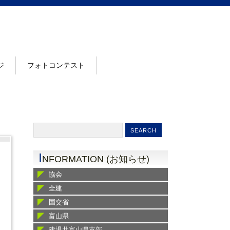
ジ
フォトコンテスト
I
NFORMATION (お知らせ)
協会
全建
国交省
富山県
建退共富山県支部