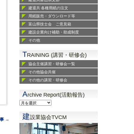
建退共 各種用紙の注文
用紙販売・ダウンロード等
富山県技士会 ご意見箱
建設企業向け補助・助成制度
その他
T
RAINING (講習・研修会)
協会主催講習・研修会一覧
その他協会共催
その他の講習・研修会
A
rchive Report(活動報告)
建
設業協会TVCM
事 →