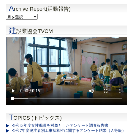
A
rchive Report(活動報告)
建
設業協会TVCM
T
OPICS (トピックス)
令和５年度女性職員を対象としたアンケート調査報告書
令和7年度発注者別工事採算性に関するアンケート結果（Ａ等級）