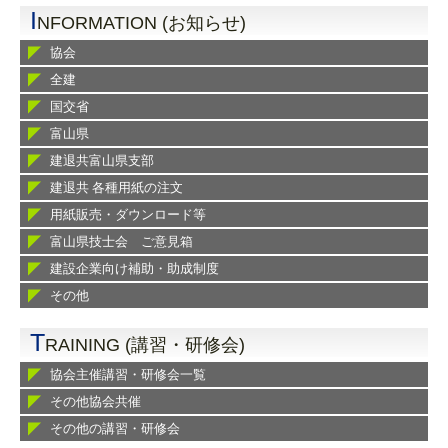
I
NFORMATION (お知らせ)
協会
全建
国交省
富山県
建退共富山県支部
建退共 各種用紙の注文
用紙販売・ダウンロード等
富山県技士会 ご意見箱
建設企業向け補助・助成制度
その他
T
RAINING (講習・研修会)
協会主催講習・研修会一覧
その他協会共催
その他の講習・研修会