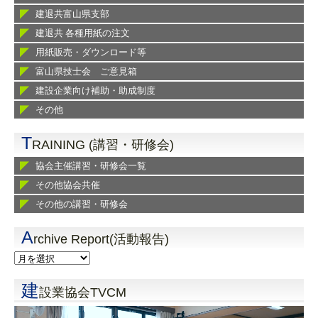
建退共富山県支部
建退共 各種用紙の注文
用紙販売・ダウンロード等
富山県技士会 ご意見箱
建設企業向け補助・助成制度
その他
T
RAINING (講習・研修会)
協会主催講習・研修会一覧
その他協会共催
その他の講習・研修会
A
rchive Report(活動報告)
建
設業協会TVCM