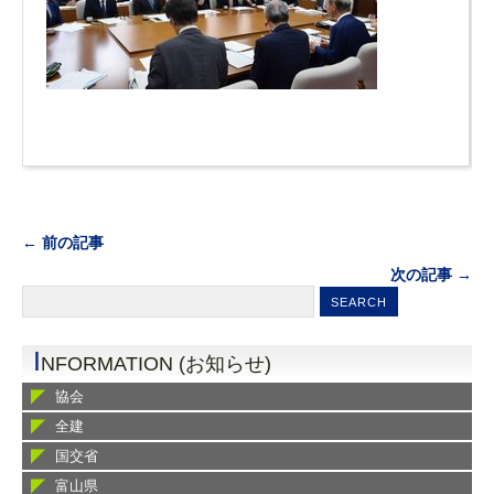
← 前の記事
次の記事 →
I
NFORMATION (お知らせ)
協会
全建
国交省
富山県