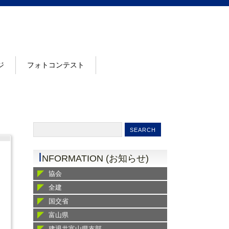
ジ
フォトコンテスト
I
NFORMATION (お知らせ)
協会
全建
国交省
富山県
建退共富山県支部