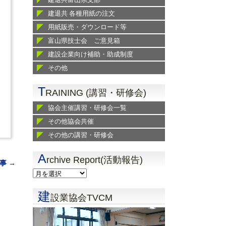
建退共 各種用紙の注文
用紙販売・ダウンロード等
富山県技士会 ご意見箱
建設企業向け補助・助成制度
その他
T
RAINING (講習・研修会)
協会主催講習・研修会一覧
その他協会共催
その他の講習・研修会
A
rchive Report(活動報告)
事 →
建
設業協会TVCM