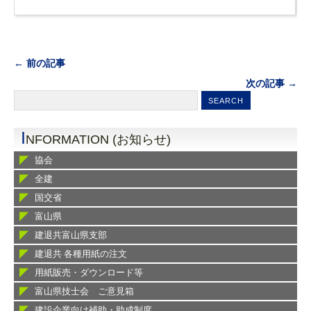
← 前の記事
次の記事 →
I
NFORMATION (お知らせ)
協会
全建
国交省
富山県
建退共富山県支部
建退共 各種用紙の注文
用紙販売・ダウンロード等
富山県技士会 ご意見箱
建設企業向け補助・助成制度