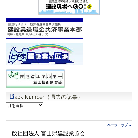
B
ack Number（過去の記事）
Back
Number（過
去
の
記
ページトップ ▲
事）
一般社団法人 富山県建設業協会