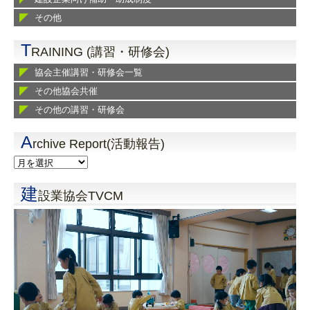
その他
T
RAINING (講習・研修会)
協会主催講習・研修会一覧
その他協会共催
その他の講習・研修会
A
rchive Report(活動報告)
建
設業協会TVCM