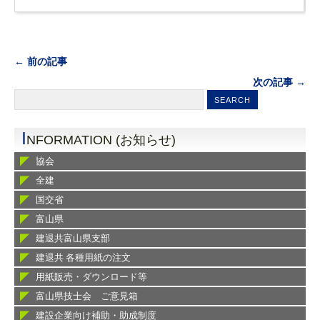
← 前の記事
次の記事 →
I
NFORMATION (お知らせ)
協会
全建
国交省
富山県
建退共富山県支部
建退共 各種用紙の注文
用紙販売・ダウンロード等
富山県技士会 ご意見箱
建設企業向け補助・助成制度