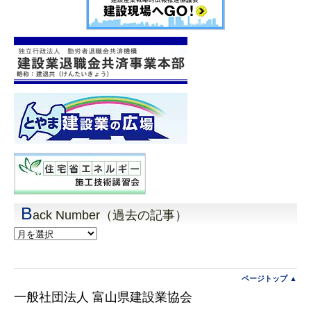
B
ack Number（過去の記事）
Back
Number（過
去
の
記
ページトップ ▲
事）
一般社団法人 富山県建設業協会