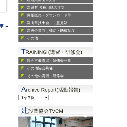
建退共 各種用紙の注文
用紙販売・ダウンロード等
富山県技士会 ご意見箱
事 →
建設企業向け補助・助成制度
その他
T
RAINING (講習・研修会)
協会主催講習・研修会一覧
その他協会共催
その他の講習・研修会
A
rchive Report(活動報告)
建
設業協会TVCM