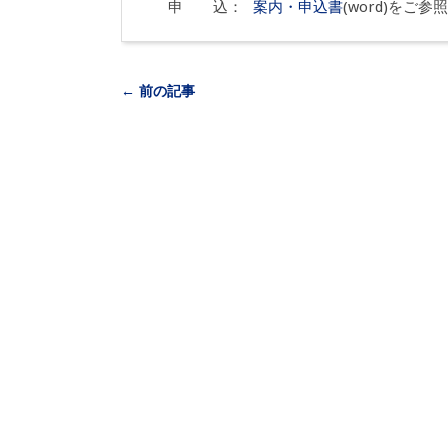
申 込：
案内・申込書
(word)をご
← 前の記事