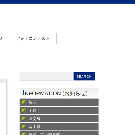
ジ
フォトコンテスト
I
NFORMATION (お知らせ)
協会
全建
国交省
富山県
建退共富山県支部