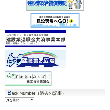
B
ack Number（過去の記事）
Back
Number（過
去