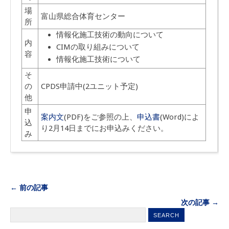
場
富山県総合体育センター
所
情報化施工技術の動向について
内
CIMの取り組みについて
容
情報化施工技術について
そ
の
CPDS申請中(2ユニット予定)
他
申
案内文
(PDF)をご参照の上、
申込書
(Word)によ
込
り2月14日までにお申込みください。
み
← 前の記事
次の記事 →