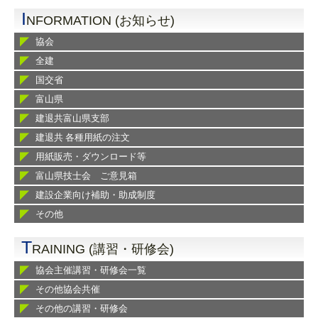
I
NFORMATION (お知らせ)
協会
全建
国交省
富山県
建退共富山県支部
建退共 各種用紙の注文
用紙販売・ダウンロード等
富山県技士会 ご意見箱
建設企業向け補助・助成制度
その他
T
RAINING (講習・研修会)
協会主催講習・研修会一覧
その他協会共催
その他の講習・研修会