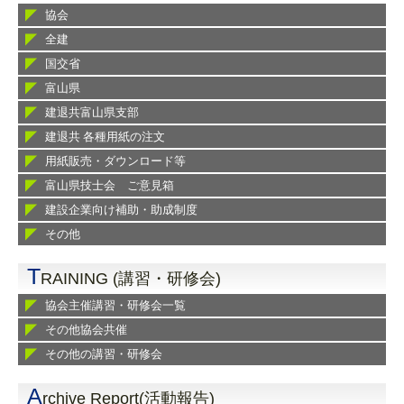
協会
全建
国交省
富山県
建退共富山県支部
建退共 各種用紙の注文
用紙販売・ダウンロード等
富山県技士会 ご意見箱
建設企業向け補助・助成制度
その他
T
RAINING (講習・研修会)
協会主催講習・研修会一覧
その他協会共催
その他の講習・研修会
A
rchive Report(活動報告)