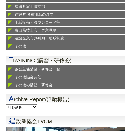
建退共富山県支部
建退共 各種用紙の注文
用紙販売・ダウンロード等
富山県技士会 ご意見箱
建設企業向け補助・助成制度
その他
T
RAINING (講習・研修会)
協会主催講習・研修会一覧
その他協会共催
その他の講習・研修会
A
rchive Report(活動報告)
建
設業協会TVCM