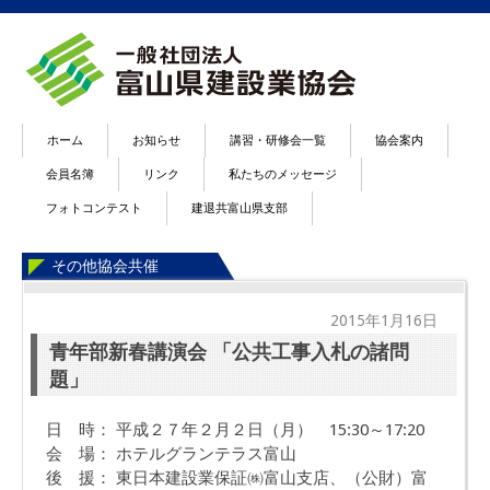
ホーム
お知らせ
講習・研修会一覧
協会案内
会員名簿
リンク
私たちのメッセージ
フォトコンテスト
建退共富山県支部
その他協会共催
2015年1月16日
青年部新春講演会 「公共工事入札の諸問
題」
日 時： 平成２７年２月２日（月） 15:30～17:20
会 場： ホテルグランテラス富山
後 援： 東日本建設業保証㈱富山支店、（公財）富