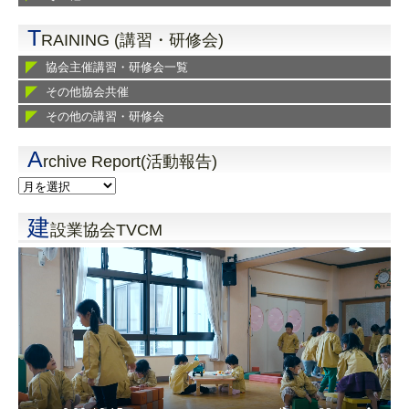
T
RAINING (講習・研修会)
協会主催講習・研修会一覧
その他協会共催
その他の講習・研修会
A
rchive Report(活動報告)
建
設業協会TVCM