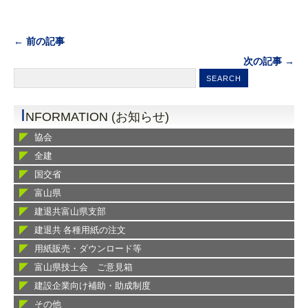
← 前の記事
次の記事 →
I
NFORMATION (お知らせ)
協会
全建
国交省
富山県
建退共富山県支部
建退共 各種用紙の注文
用紙販売・ダウンロード等
富山県技士会 ご意見箱
建設企業向け補助・助成制度
その他