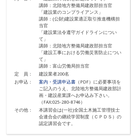
講師：北陸地方整備局建政部担当官
「建設業のコンプライアンス」
講師：(公財)建設業適正取引推進機構担
当官
「建設業法令遵守ガイドラインについ
て」
講師：北陸地方整備局建政部担当官
「建設工事における労働災害防止につい
て」
講師：富山労働局担当官
定 員：
建設業者200名
お申込：
案内・受講申込書
（PDF）に必要事項を
ご記入のうえ、北陸地方整備局建政部計
画・建設産業課へお申込み下さい。
（FAX:025-280-8746）
その他：
本講習会は(一社)全国土木施工管理技士
会連合会の継続学習制度（ＣＰＤＳ）の
認定講習会です。