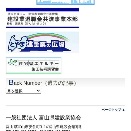
B
ack Number（過去の記事）
Back
Number（過
去
の
記
ページトップ ▲
事）
一般社団法人 富山県建設業協会
富山県富山市安住町3-14 富山県建設会館3階