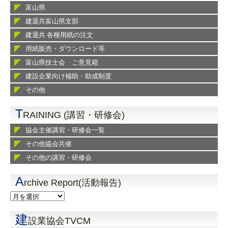
富山県
建退共富山県支部
建退共 各種用紙の注文
用紙販売・ダウンロード等
富山県技士会 ご意見箱
建設企業向け補助・助成制度
その他
T
RAINING (講習・研修会)
協会主催講習・研修会一覧
その他協会共催
その他の講習・研修会
A
rchive Report(活動報告)
建
設業協会TVCM