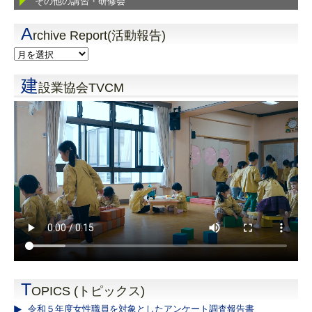
その他の講習・研修会
A
rchive Report(活動報告)
建
設業協会TVCM
T
OPICS (トピックス)
令和５年度女性職員を対象としたアンケート調査報告書