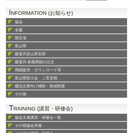
I
NFORMATION (お知らせ)
協会
全建
国交省
富山県
建退共富山県支部
建退共 各種用紙の注文
用紙販売・ダウンロード等
富山県技士会 ご意見箱
建設企業向け補助・助成制度
その他
T
RAINING (講習・研修会)
協会主催講習・研修会一覧
その他協会共催