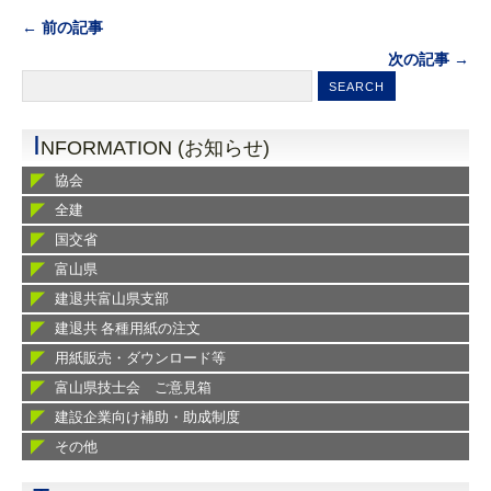
← 前の記事
次の記事 →
I
NFORMATION (お知らせ)
協会
全建
国交省
富山県
建退共富山県支部
建退共 各種用紙の注文
用紙販売・ダウンロード等
富山県技士会 ご意見箱
建設企業向け補助・助成制度
その他