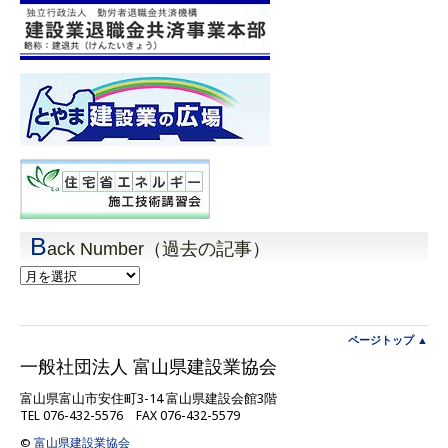
B
ack Number（過去の記事）
Back
Number（過
去
の
記
ページトップ ▲
事）
一般社団法人 富山県建設業協会
富山県富山市安住町3-14 富山県建設会館3階
TEL 076-432-5576 FAX 076-432-5579
©
富山県建設業協会