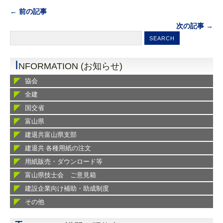
← 前の記事
次の記事 →
I
NFORMATION (お知らせ)
協会
全建
国交省
富山県
建退共富山県支部
建退共 各種用紙の注文
用紙販売・ダウンロード等
富山県技士会 ご意見箱
建設企業向け補助・助成制度
その他