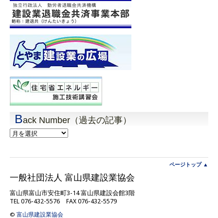
B
ack Number（過去の記事）
Back
Number（過
去
の
記
ページトップ ▲
事）
一般社団法人 富山県建設業協会
富山県富山市安住町3-14 富山県建設会館3階
TEL 076-432-5576 FAX 076-432-5579
©
富山県建設業協会