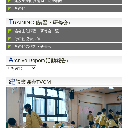
建設企業向け補助・助成制度
その他
T
RAINING (講習・研修会)
協会主催講習・研修会一覧
その他協会共催
その他の講習・研修会
A
rchive Report(活動報告)
建
設業協会TVCM