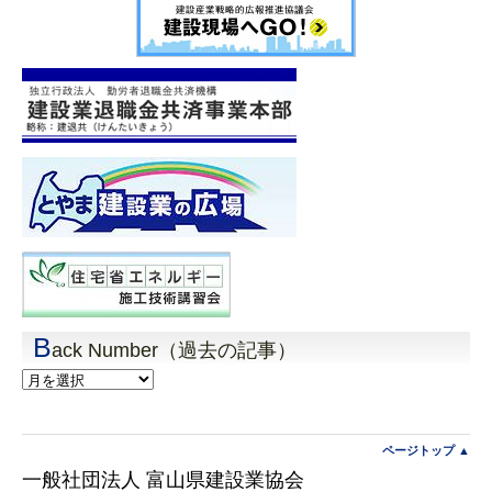
B
ack Number（過去の記事）
Back
Number（過
去
の
記
ページトップ ▲
事）
一般社団法人 富山県建設業協会