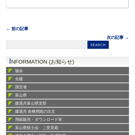
← 前の記事
次の記事 →
I
NFORMATION (お知らせ)
協会
全建
国交省
富山県
建退共富山県支部
建退共 各種用紙の注文
用紙販売・ダウンロード等
富山県技士会 ご意見箱