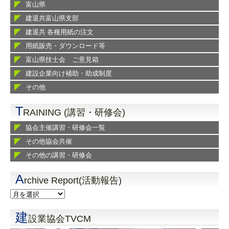
富山県
建退共富山県支部
建退共 各種用紙の注文
用紙販売・ダウンロード等
富山県技士会 ご意見箱
建設企業向け補助・助成制度
その他
T
RAINING (講習・研修会)
協会主催講習・研修会一覧
その他協会共催
その他の講習・研修会
A
rchive Report(活動報告)
建
設業協会TVCM