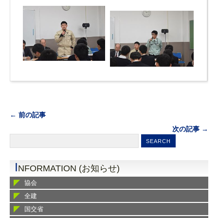
← 前の記事
次の記事 →
I
NFORMATION (お知らせ)
協会
全建
国交省