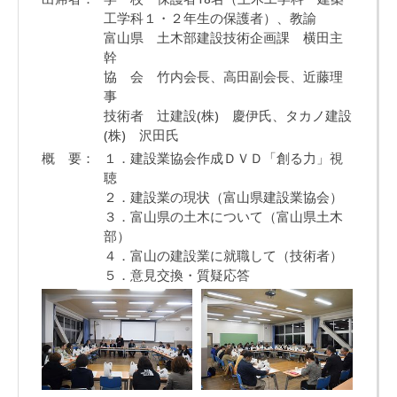
工学科１・２年生の保護者）、教諭
富山県 土木部建設技術企画課 横田主
幹
協 会 竹内会長、高田副会長、近藤理
事
技術者 辻建設(株) 慶伊氏、タカノ建設
(株) 沢田氏
概 要：
１．建設業協会作成ＤＶＤ「創る力」視
聴
２．建設業の現状（富山県建設業協会）
３．富山県の土木について（富山県土木
部）
４．富山の建設業に就職して（技術者）
５．意見交換・質疑応答