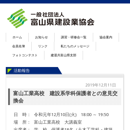
ホーム
お知らせ
講習・研修会一覧
協会案内
会員名簿
リンク
私たちのメッセージ
フォトコンテスト
建退共富山県支部
活動報告
2019年12月11日
富山工業高校 建設系学科保護者との意見交
換会
日 時：
令和元年12月10日(火) 18:00 ～ 19:50
場 所：
富山工業高校 大講義室
出席者：
学 校 保護者18名（土木工学科・建築