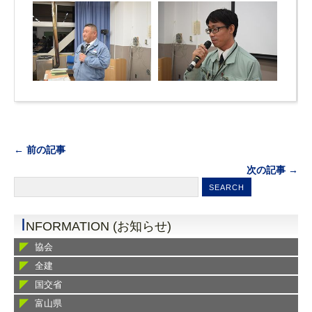
← 前の記事
次の記事 →
I
NFORMATION (お知らせ)
協会
全建
国交省
富山県