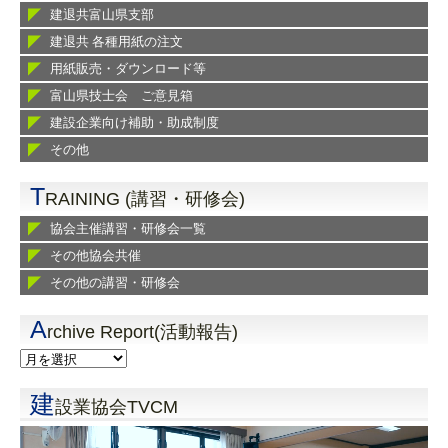
建退共富山県支部
建退共 各種用紙の注文
用紙販売・ダウンロード等
富山県技士会 ご意見箱
建設企業向け補助・助成制度
その他
T
RAINING (講習・研修会)
協会主催講習・研修会一覧
その他協会共催
その他の講習・研修会
A
rchive Report(活動報告)
建
設業協会TVCM