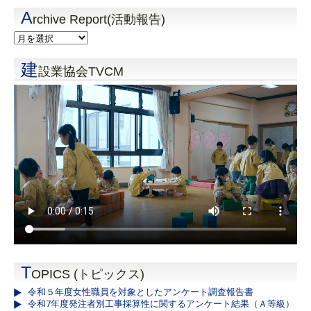
A
rchive Report(活動報告)
建
設業協会TVCM
T
OPICS (トピックス)
令和５年度女性職員を対象としたアンケート調査報告書
令和7年度発注者別工事採算性に関するアンケート結果（Ａ等級）