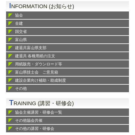
I
NFORMATION (お知らせ)
協会
全建
国交省
富山県
建退共富山県支部
建退共 各種用紙の注文
用紙販売・ダウンロード等
富山県技士会 ご意見箱
建設企業向け補助・助成制度
その他
T
RAINING (講習・研修会)
協会主催講習・研修会一覧
その他協会共催
その他の講習・研修会