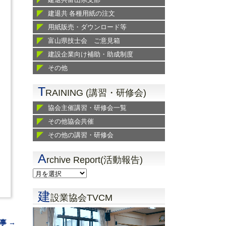
建退共 各種用紙の注文
用紙販売・ダウンロード等
富山県技士会 ご意見箱
建設企業向け補助・助成制度
その他
T
RAINING (講習・研修会)
協会主催講習・研修会一覧
その他協会共催
その他の講習・研修会
A
rchive Report(活動報告)
建
設業協会TVCM
事 →