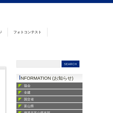
ジ
フォトコンテスト
I
NFORMATION (お知らせ)
協会
全建
国交省
富山県
建退共富山県支部