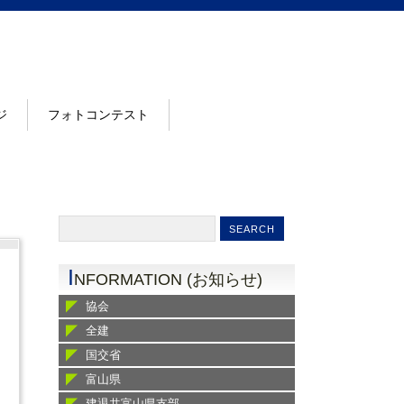
ジ
フォトコンテスト
I
NFORMATION (お知らせ)
協会
全建
国交省
富山県
建退共富山県支部