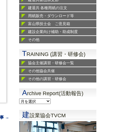
建退共 各種用紙の注文
用紙販売・ダウンロード等
富山県技士会 ご意見箱
建設企業向け補助・助成制度
その他
T
RAINING (講習・研修会)
協会主催講習・研修会一覧
その他協会共催
その他の講習・研修会
A
rchive Report(活動報告)
建
設業協会TVCM
事 →