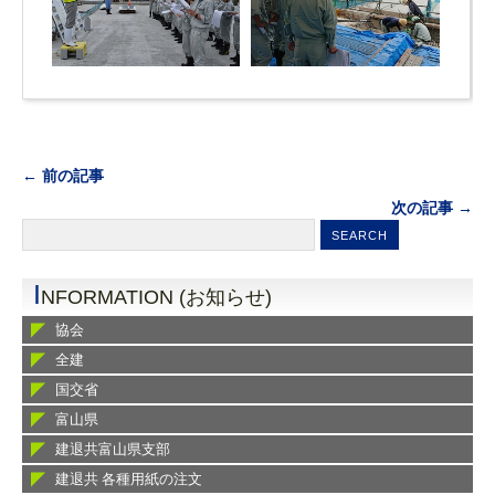
← 前の記事
次の記事 →
I
NFORMATION (お知らせ)
協会
全建
国交省
富山県
建退共富山県支部
建退共 各種用紙の注文