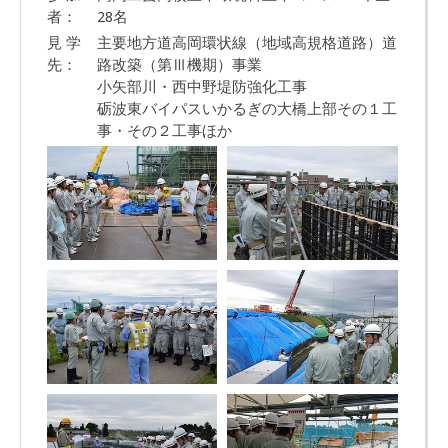
者：
28名
見 学
主要地方道高岡環状線（地域高規格道路）道
先：
路改築（第Ⅲ機期）事業
小矢部川・西中野堤防強化工事
砺波東バイパスいかるぎの大橋上部その１工
事・その２工事ほか