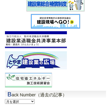
B
ack Number（過去の記事）
Back
Number（過
去