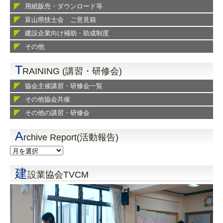
用紙販売・ダウンロード等
富山県技士会 ご意見箱
建設企業向け補助・助成制度
その他
T
RAINING (講習・研修会)
協会主催講習・研修会一覧
その他協会共催
その他の講習・研修会
A
rchive Report(活動報告)
建
設業協会TVCM