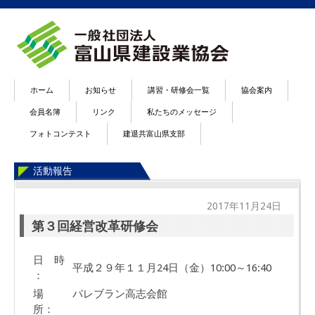
ホーム
お知らせ
講習・研修会一覧
協会案内
会員名簿
リンク
私たちのメッセージ
フォトコンテスト
建退共富山県支部
活動報告
2017年11月24日
第３回経営改革研修会
日 時
平成２９年１１月24日（金）10:00～16:40
：
場
パレブラン高志会館
所：