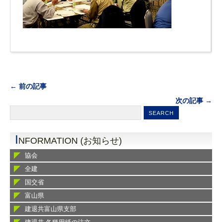
← 前の記事
次の記事 →
I
NFORMATION (お知らせ)
協会
全建
国交省
富山県
建退共富山県支部