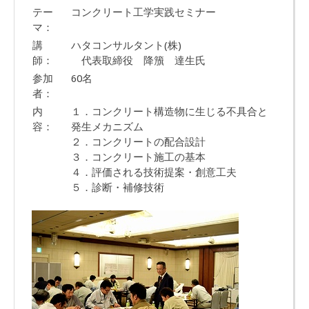
テー
コンクリート工学実践セミナー
マ：
講
ハタコンサルタント(株)
師：
代表取締役 降籏 達生氏
参加
60名
者：
内
１．コンクリート構造物に生じる不具合と
容：
発生メカニズム
２．コンクリートの配合設計
３．コンクリート施工の基本
４．評価される技術提案・創意工夫
５．診断・補修技術