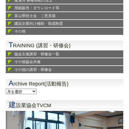
建退共 各種用紙の注文
用紙販売・ダウンロード等
富山県技士会 ご意見箱
建設企業向け補助・助成制度
その他
T
RAINING (講習・研修会)
協会主催講習・研修会一覧
その他協会共催
その他の講習・研修会
A
rchive Report(活動報告)
建
設業協会TVCM