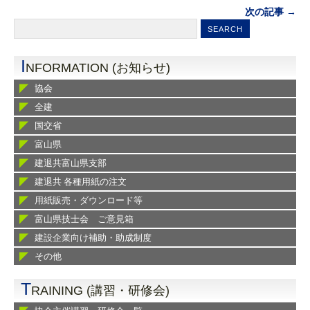
次の記事 →
I
NFORMATION (お知らせ)
協会
全建
国交省
富山県
建退共富山県支部
建退共 各種用紙の注文
用紙販売・ダウンロード等
富山県技士会 ご意見箱
建設企業向け補助・助成制度
その他
T
RAINING (講習・研修会)