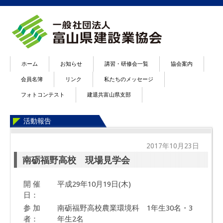
ホーム
お知らせ
講習・研修会一覧
協会案内
会員名簿
リンク
私たちのメッセージ
フォトコンテスト
建退共富山県支部
活動報告
2017年10月23日
南砺福野高校 現場見学会
開 催
平成29年10月19日(木)
日：
参 加
南砺福野高校農業環境科 1年生30名・3
者：
年生2名