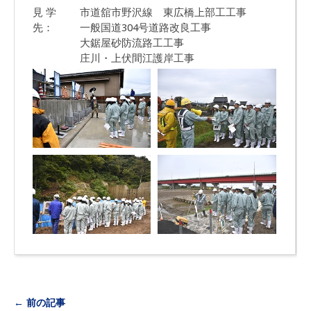
見 学
市道舘市野沢線 東広橋上部工工事
先：
一般国道304号道路改良工事
大鋸屋砂防流路工工事
庄川・上伏間江護岸工事
← 前の記事