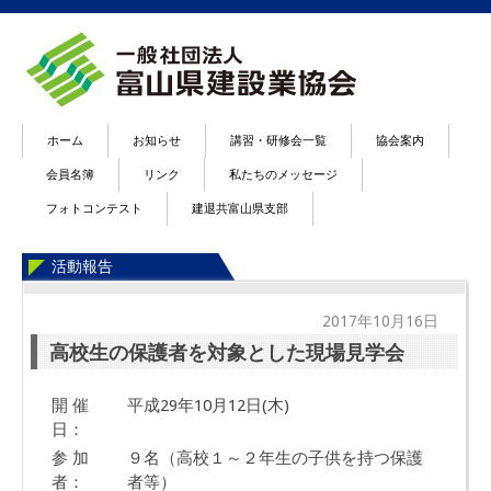
ホーム
お知らせ
講習・研修会一覧
協会案内
会員名簿
リンク
私たちのメッセージ
フォトコンテスト
建退共富山県支部
活動報告
2017年10月16日
高校生の保護者を対象とした現場見学会
開 催
平成29年10月12日(木)
日：
参 加
９名（高校１～２年生の子供を持つ保護
者：
者等）