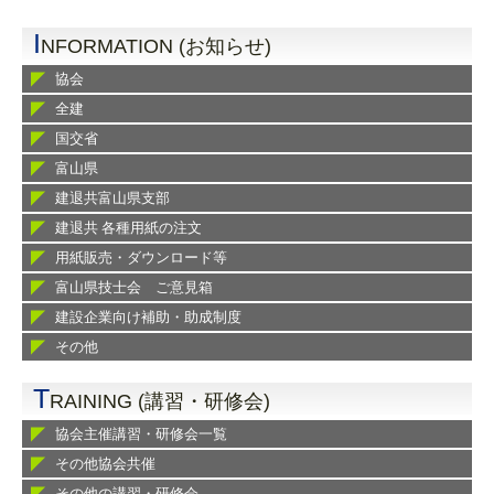
I
NFORMATION (お知らせ)
協会
全建
国交省
富山県
建退共富山県支部
建退共 各種用紙の注文
用紙販売・ダウンロード等
富山県技士会 ご意見箱
建設企業向け補助・助成制度
その他
T
RAINING (講習・研修会)
協会主催講習・研修会一覧
その他協会共催
その他の講習・研修会