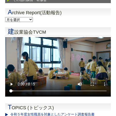
A
rchive Report(活動報告)
建
設業協会TVCM
T
OPICS (トピックス)
令和５年度女性職員を対象としたアンケート調査報告書