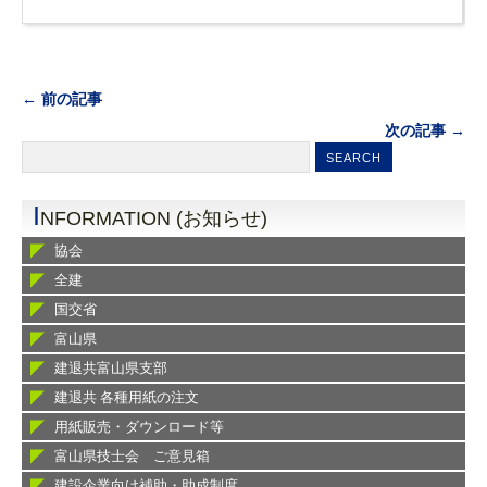
← 前の記事
次の記事 →
I
NFORMATION (お知らせ)
協会
全建
国交省
富山県
建退共富山県支部
建退共 各種用紙の注文
用紙販売・ダウンロード等
富山県技士会 ご意見箱
建設企業向け補助・助成制度