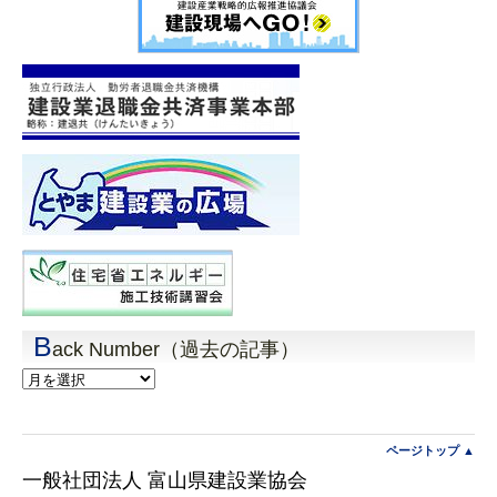
B
ack Number（過去の記事）
Back
Number（過
去
の
記
ページトップ ▲
事）
一般社団法人 富山県建設業協会