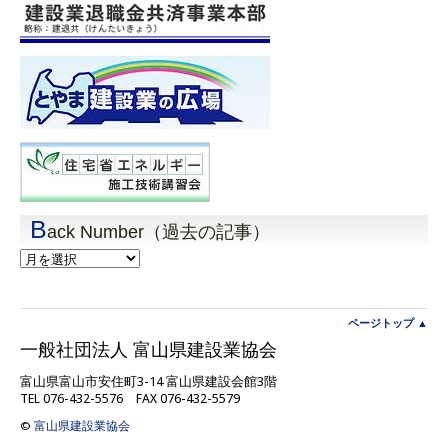
B
ack Number（過去の記事）
Back
Number（過
去
の
記
ページトップ ▲
事）
一般社団法人 富山県建設業協会
富山県富山市安住町3-14 富山県建設会館3階
TEL 076-432-5576 FAX 076-432-5579
©
富山県建設業協会