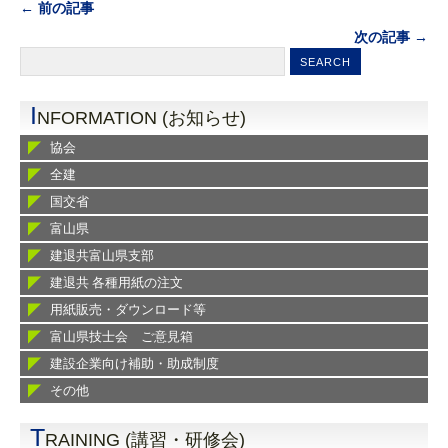
← 前の記事
次の記事 →
I
NFORMATION (お知らせ)
協会
全建
国交省
富山県
建退共富山県支部
建退共 各種用紙の注文
用紙販売・ダウンロード等
富山県技士会 ご意見箱
建設企業向け補助・助成制度
その他
T
RAINING (講習・研修会)