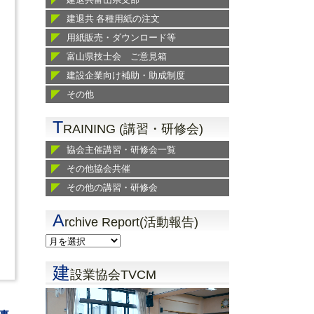
建退共 各種用紙の注文
用紙販売・ダウンロード等
富山県技士会 ご意見箱
建設企業向け補助・助成制度
その他
T
RAINING (講習・研修会)
協会主催講習・研修会一覧
その他協会共催
その他の講習・研修会
A
rchive Report(活動報告)
建
設業協会TVCM