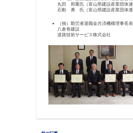
丸田 和重氏（富山県建設産業団体連
石動 勇 氏（富山県建設産業団体連
（独）勤労者退職金共済機構理事長表
八倉巻建設
道路技術サービス株式会社