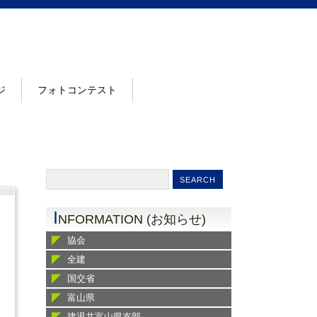
ジ
フォトコンテスト
I
NFORMATION (お知らせ)
協会
全建
国交省
富山県
建退共富山県支部