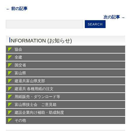
← 前の記事
次の記事 →
I
NFORMATION (お知らせ)
協会
全建
国交省
富山県
建退共富山県支部
建退共 各種用紙の注文
用紙販売・ダウンロード等
富山県技士会 ご意見箱
建設企業向け補助・助成制度
その他