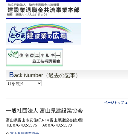
B
ack Number（過去の記事）
Back
Number（過
去
の
記
ページトップ ▲
事）
一般社団法人 富山県建設業協会
富山県富山市安住町3-14 富山県建設会館3階
TEL 076-432-5576 FAX 076-432-5579
©
富山県建設業協会