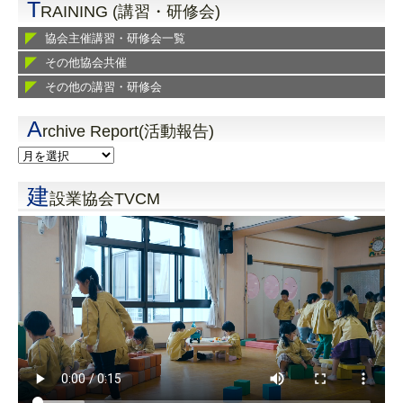
T
RAINING (講習・研修会)
協会主催講習・研修会一覧
その他協会共催
その他の講習・研修会
A
rchive Report(活動報告)
建
設業協会TVCM