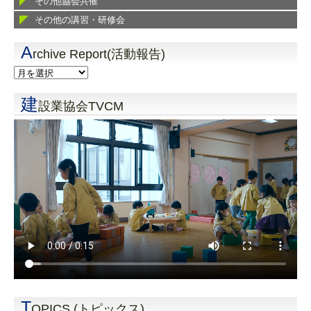
その他協会共催
その他の講習・研修会
A
rchive Report(活動報告)
建
設業協会TVCM
T
OPICS (トピックス)