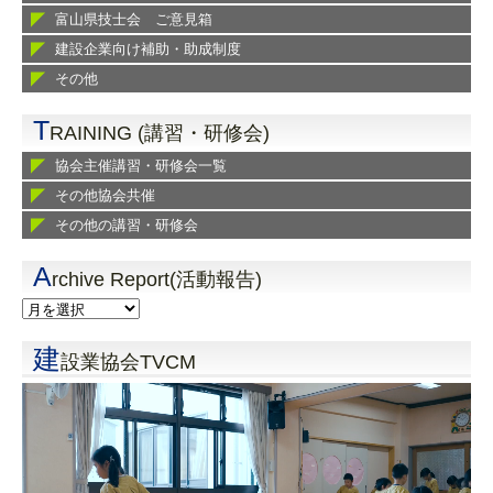
富山県技士会 ご意見箱
建設企業向け補助・助成制度
その他
T
RAINING (講習・研修会)
協会主催講習・研修会一覧
その他協会共催
その他の講習・研修会
A
rchive Report(活動報告)
建
設業協会TVCM