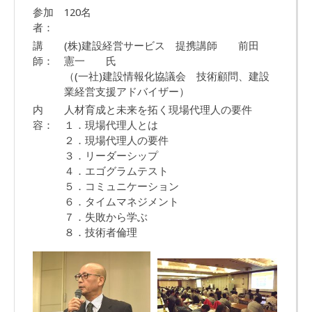
参加
120名
者：
講
(株)建設経営サービス 提携講師 前田
師：
憲一 氏
（(一社)建設情報化協議会 技術顧問、建設
業経営支援アドバイザー）
内
人材育成と未来を拓く現場代理人の要件
容：
１．現場代理人とは
２．現場代理人の要件
３．リーダーシップ
４．エゴグラムテスト
５．コミュニケーション
６．タイムマネジメント
７．失敗から学ぶ
８．技術者倫理