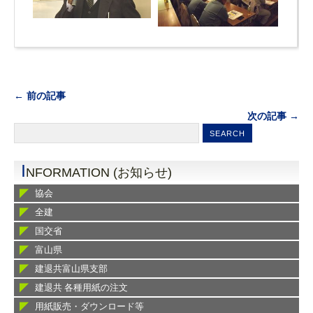
← 前の記事
次の記事 →
I
NFORMATION (お知らせ)
協会
全建
国交省
富山県
建退共富山県支部
建退共 各種用紙の注文
用紙販売・ダウンロード等