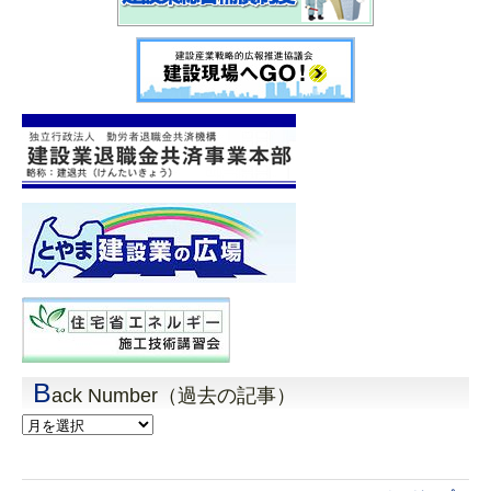
B
ack Number（過去の記事）
Back
Number（過
去
の