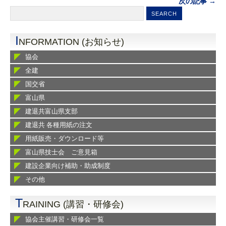
次の記事 →
I
NFORMATION (お知らせ)
協会
全建
国交省
富山県
建退共富山県支部
建退共 各種用紙の注文
用紙販売・ダウンロード等
富山県技士会 ご意見箱
建設企業向け補助・助成制度
その他
T
RAINING (講習・研修会)
協会主催講習・研修会一覧