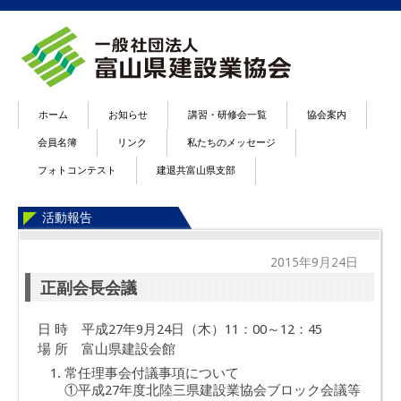
ホーム
お知らせ
講習・研修会一覧
協会案内
会員名簿
リンク
私たちのメッセージ
フォトコンテスト
建退共富山県支部
活動報告
2015年9月24日
正副会長会議
日 時 平成27年9月24日（木）11：00～12：45
場 所 富山県建設会館
常任理事会付議事項について
①平成27年度北陸三県建設業協会ブロック会議等