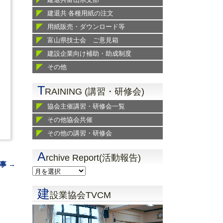
建退共 各種用紙の注文
用紙販売・ダウンロード等
富山県技士会 ご意見箱
建設企業向け補助・助成制度
その他
T
RAINING (講習・研修会)
協会主催講習・研修会一覧
その他協会共催
その他の講習・研修会
A
rchive Report(活動報告)
事 →
建
設業協会TVCM