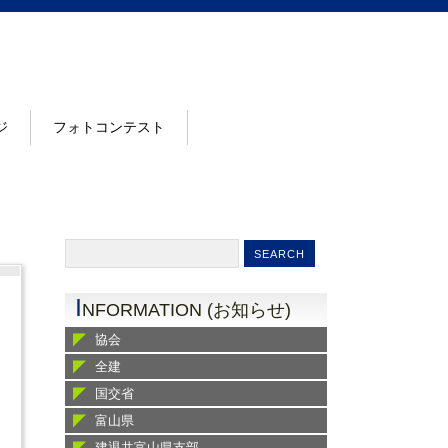
ジ
フォトコンテスト
I
NFORMATION (お知らせ)
協会
全建
国交省
富山県
建退共富山県支部