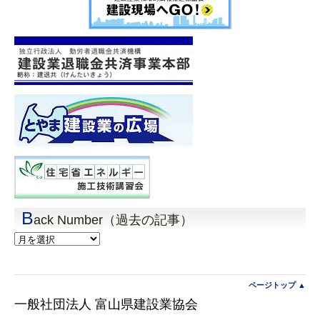
B
ack Number（過去の記事）
Back
Number（過
去
の
記
ページトップ ▲
事）
一般社団法人 富山県建設業協会