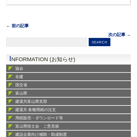
← 前の記事
次の記事 →
I
NFORMATION (お知らせ)
協会
全建
国交省
富山県
建退共富山県支部
建退共 各種用紙の注文
用紙販売・ダウンロード等
富山県技士会 ご意見箱
建設企業向け補助・助成制度