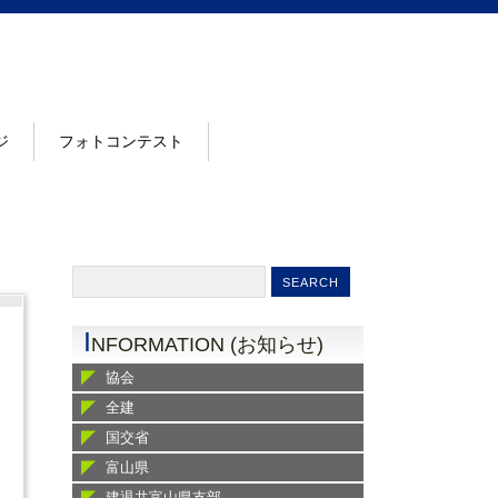
ジ
フォトコンテスト
I
NFORMATION (お知らせ)
協会
全建
国交省
富山県
建退共富山県支部