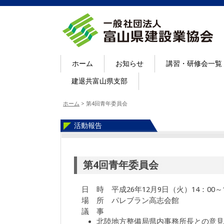
ホーム
お知らせ
講習・研修会一覧
建退共富山県支部
ホーム
>
第4回青年委員会
活動報告
第4回青年委員会
日 時 平成26年12月9日（火）14：00～1
場 所 パレブラン高志会館
議 事
北陸地方整備局県内事務所長との意見