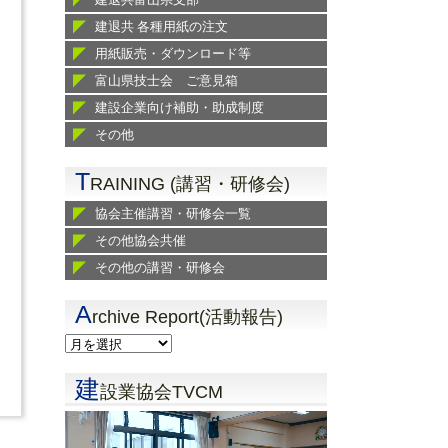
建退共 各種用紙の注文
用紙販売・ダウンロード等
富山県技士会 ご意見箱
建設企業向け補助・助成制度
その他
T
RAINING (講習・研修会)
協会主催講習・研修会一覧
その他協会共催
その他の講習・研修会
A
rchive Report(活動報告)
建
設業協会TVCM