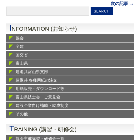
次の記事 →
I
NFORMATION (お知らせ)
協会
全建
国交省
富山県
建退共富山県支部
建退共 各種用紙の注文
用紙販売・ダウンロード等
富山県技士会 ご意見箱
建設企業向け補助・助成制度
その他
T
RAINING (講習・研修会)
協会主催講習・研修会一覧