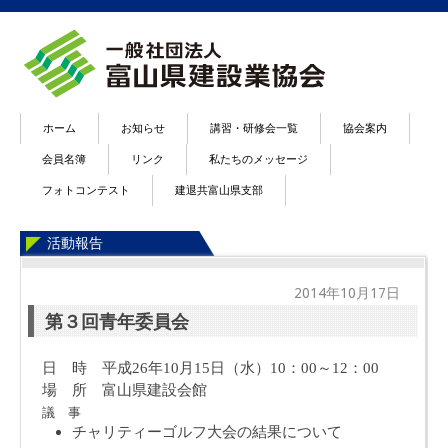
ホーム
お知らせ
講習・研修会一覧
協会案内
会員名簿
リンク
私たちのメッセージ
フォトコンテスト
建退共富山県支部
活動報告
2014年10月17日
第３回青年委員会
日 時 平成
26
年
10
月
15
日（水）
10
：
00～
12
：
00
場 所 富山県建設会館
議 事
チャリティーゴルフ大会の結果について