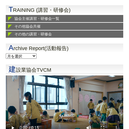
T
RAINING (講習・研修会)
協会主催講習・研修会一覧
その他協会共催
その他の講習・研修会
A
rchive Report(活動報告)
建
設業協会TVCM