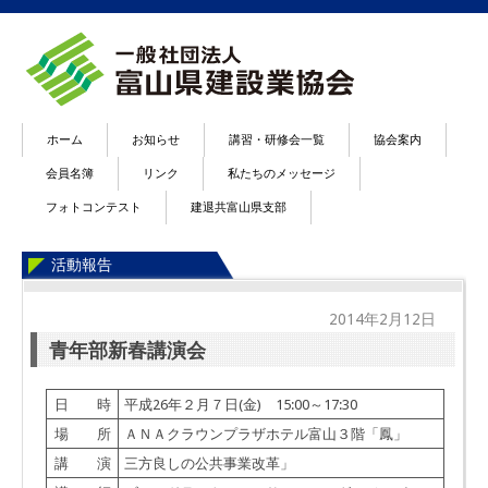
ホーム
お知らせ
講習・研修会一覧
協会案内
会員名簿
リンク
私たちのメッセージ
フォトコンテスト
建退共富山県支部
活動報告
2014年2月12日
青年部新春講演会
日 時
平成26年２月７日(金) 15:00～17:30
場 所
ＡＮＡクラウンプラザホテル富山３階「鳳」
講 演
三方良しの公共事業改革」