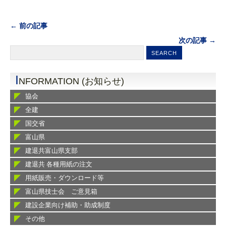
← 前の記事
次の記事 →
I
NFORMATION (お知らせ)
協会
全建
国交省
富山県
建退共富山県支部
建退共 各種用紙の注文
用紙販売・ダウンロード等
富山県技士会 ご意見箱
建設企業向け補助・助成制度
その他