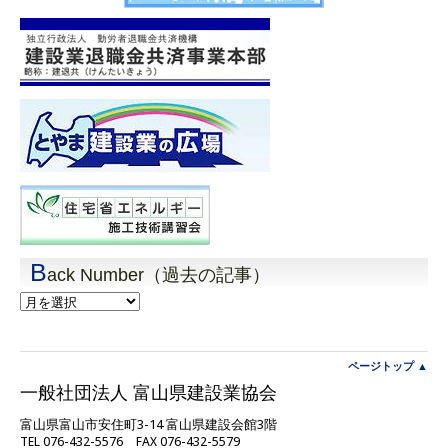
B
ack Number（過去の記事）
Back
Number（過
去
の
記
ページトップ ▲
事）
一般社団法人 富山県建設業協会
富山県富山市安住町3-14 富山県建設会館3階
TEL 076-432-5576 FAX 076-432-5579