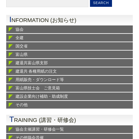
I
NFORMATION (お知らせ)
協会
全建
国交省
富山県
建退共富山県支部
建退共 各種用紙の注文
用紙販売・ダウンロード等
富山県技士会 ご意見箱
建設企業向け補助・助成制度
その他
T
RAINING (講習・研修会)
協会主催講習・研修会一覧
その他協会共催