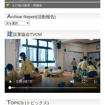
その他の講習・研修会
A
rchive Report(活動報告)
建
設業協会TVCM
T
OPICS (トピックス)