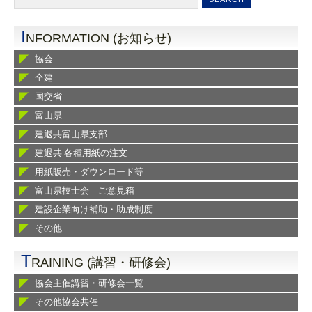
I
NFORMATION (お知らせ)
協会
全建
国交省
富山県
建退共富山県支部
建退共 各種用紙の注文
用紙販売・ダウンロード等
富山県技士会 ご意見箱
建設企業向け補助・助成制度
その他
T
RAINING (講習・研修会)
協会主催講習・研修会一覧
その他協会共催