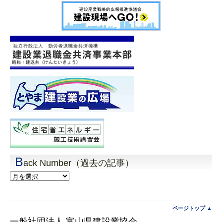
B
ack Number（過去の記事）
Back
Number（過
去
の
記
ページトップ ▲
事）
一般社団法人 富山県建設業協会