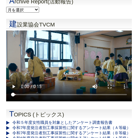
A
rchive Report(活動報告)
建
設業協会TVCM
T
OPICS (トピックス)
令和５年度女性職員を対象としたアンケート調査報告書
令和7年度発注者別工事採算性に関するアンケート結果（Ａ等級）
令和7年度発注者別工事採算性に関するアンケート結果（Ｂ等級）