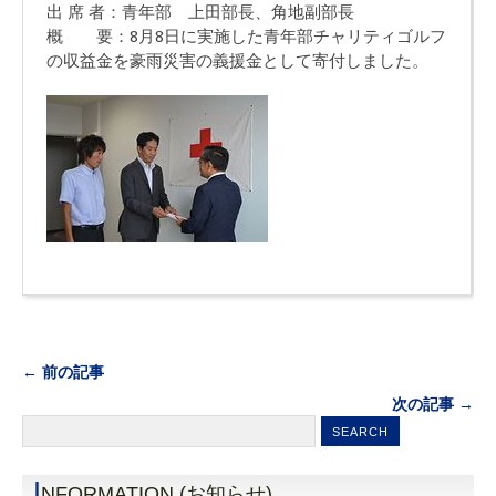
出 席 者：青年部 上田部長、角地副部長
概 要：8月8日に実施した青年部チャリティゴルフ
の収益金を豪雨災害の義援金として寄付しました。
← 前の記事
次の記事 →
I
NFORMATION (お知らせ)