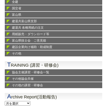
全建
国交省
富山県
建退共富山県支部
建退共 各種用紙の注文
用紙販売・ダウンロード等
富山県技士会 ご意見箱
建設企業向け補助・助成制度
その他
T
RAINING (講習・研修会)
協会主催講習・研修会一覧
その他協会共催
その他の講習・研修会
A
rchive Report(活動報告)