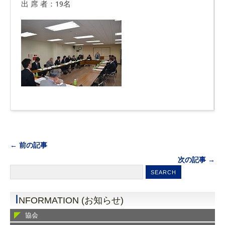
出 席 者：19名
← 前の記事
次の記事 →
I
NFORMATION (お知らせ)
協会