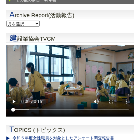
A
rchive Report(活動報告)
建
設業協会TVCM
T
OPICS (トピックス)
令和５年度女性職員を対象としたアンケート調査報告書