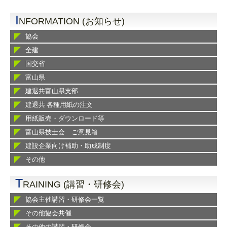
I
NFORMATION (お知らせ)
協会
全建
国交省
富山県
建退共富山県支部
建退共 各種用紙の注文
用紙販売・ダウンロード等
富山県技士会 ご意見箱
建設企業向け補助・助成制度
その他
T
RAINING (講習・研修会)
協会主催講習・研修会一覧
その他協会共催
その他の講習・研修会