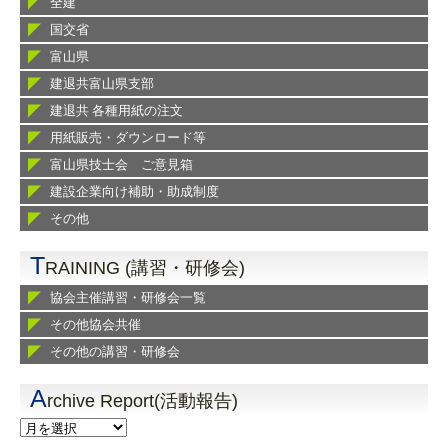
全建
国交省
富山県
建退共富山県支部
建退共 各種用紙の注文
用紙販売・ダウンロード等
富山県技士会 ご意見箱
建設企業向け補助・助成制度
その他
T
RAINING (講習・研修会)
協会主催講習・研修会一覧
その他協会共催
その他の講習・研修会
A
rchive Report(活動報告)