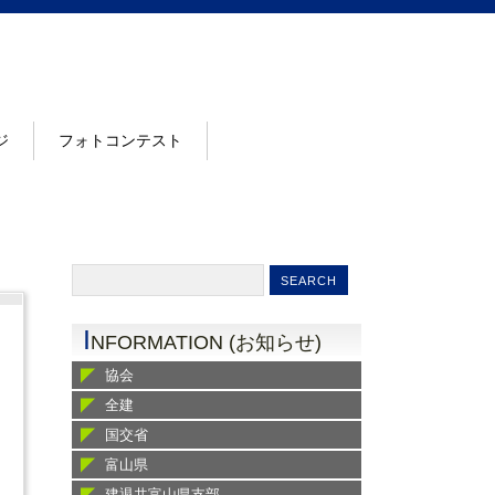
ジ
フォトコンテスト
I
NFORMATION (お知らせ)
協会
全建
国交省
富山県
建退共富山県支部