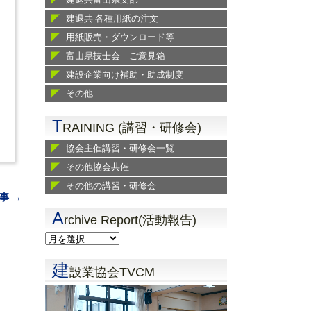
建退共 各種用紙の注文
用紙販売・ダウンロード等
富山県技士会 ご意見箱
建設企業向け補助・助成制度
その他
T
RAINING (講習・研修会)
協会主催講習・研修会一覧
その他協会共催
その他の講習・研修会
事 →
A
rchive Report(活動報告)
建
設業協会TVCM