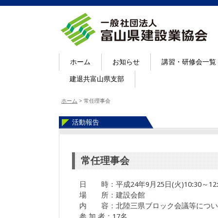
ホーム
お知らせ
講習・研修会一覧
建退共富山県支部
ホーム
>
常任理事会
活動報告
常任理事会
日 時：平成24年9月25日(火)10:30～12:
場 所：建設会館
内 容：北陸三県ブロック会議等につい
参 加 者：17名