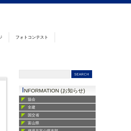
ジ
フォトコンテスト
I
NFORMATION (お知らせ)
協会
全建
国交省
富山県
建退共富山県支部