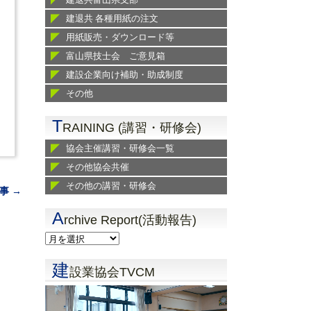
建退共 各種用紙の注文
用紙販売・ダウンロード等
富山県技士会 ご意見箱
建設企業向け補助・助成制度
その他
T
RAINING (講習・研修会)
協会主催講習・研修会一覧
その他協会共催
その他の講習・研修会
事 →
A
rchive Report(活動報告)
建
設業協会TVCM